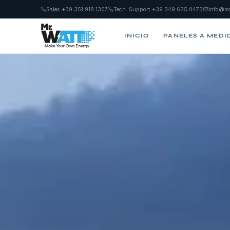
Sales +39 351 918 1307
Tech. Support +39 349 635 0473
info@mr
INICIO
PANELES A MEDI