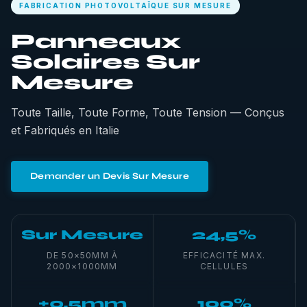
FABRICATION PHOTOVOLTAÏQUE SUR MESURE
Panneaux
Solaires Sur
Mesure
Toute Taille, Toute Forme, Toute Tension — Conçus
et Fabriqués en Italie
Demander un Devis Sur Mesure
Sur Mesure
24,5%
DE 50×50MM À
EFFICACITÉ MAX.
2000×1000MM
CELLULES
±0,5mm
100%