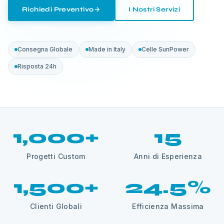
Richiedi Preventivo
I Nostri Servizi
Consegna Globale
Made in Italy
Celle SunPower
Risposta 24h
1,000
+
15
Progetti Custom
Anni di Esperienza
1,500
+
24.5
%
Clienti Globali
Efficienza Massima