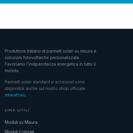
Produttore italiano di pannelli solari su misura e
soluzioni fotovoltaiche personalizzate.
Favoriamo l'indipendenza energetica in tutto il
mondo.
Pannelli solari standard e accessori sono
disponibili anche sul nostro shop ufficiale
mrwatt.eu
.
LINK UTILI
Moduli su Misura
Moduli Colorati