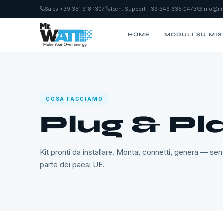
Sales +39 351 918 1307
Tech. Support +39 349 635 0473
info@mr
HOME
MODULI SU MI
COSA FACCIAMO
Plug & Pl
Kit pronti da installare. Monta, connetti, genera — sen
parte dei paesi UE.