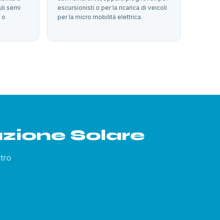
uli semi
escursionisti o per la ricarica di veicoli
a o
per la micro mobilità elettrica.
uzione Solare
ntro