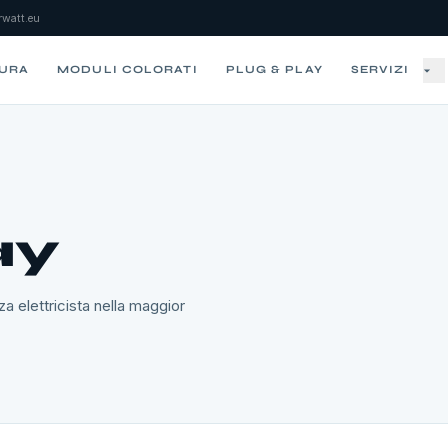
watt.eu
SURA
MODULI COLORATI
PLUG & PLAY
SERVIZI
ay
za elettricista nella maggior