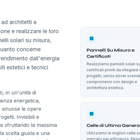
 ad architetti e
ione e realizzare le loro
elli solari su misura,
 quanto concerne
Pannelli Su Misura e
Certificati
 rendimento dall'energia
Realizziamo pannelli solari s
ti estetici e tecnici
certificati pronti da integrare 
progetti, senza dover scend
compromessi con design e
architettura estetica.
i, in un'unità di
cienza energetica,
o sinuose le opere
getti. Invisibili e
te sfruttando la massima
Celle di Ultima Gener
la scelta giusta e una
Utilizziamo le migliori celle so
mercato per efficienza, flessi