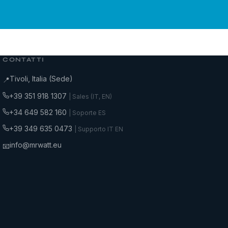
CONTATTI
Tivoli, Italia (Sede)
📍
+39 351 918 1307
| Sales (IT, EN)
+34 649 582 160
| Soporte ES
+39 349 635 0473
| Supporto IT EN
info@mrwatt.eu
📧