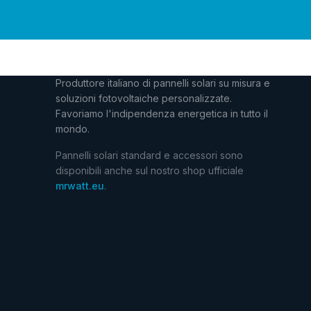
Produttore italiano di pannelli solari su misura e
soluzioni fotovoltaiche personalizzate.
Favoriamo l'indipendenza energetica in tutto il
mondo.
Pannelli solari standard e accessori sono
disponibili anche sul nostro shop ufficiale
mrwatt.eu
.