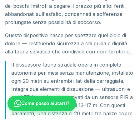
dei boschi limitrofi a pagare il prezzo più alto: feriti,
abbandonati sull'asfalto, condannati a sofferenze
prolungate senza possibilità di soccorso.
Questo dispositivo nasce per spezzare quel ciclo di
dolore — restituendo sicurezza a chi guida e dignità
alla fauna selvatica che condivide con noi il territorio.
Il dissuasore fauna stradale opera in completa
autonomia per mesi senza manutenzione, installato
ogni 20 metri su entrambi i lati della carreggiata.
Integra due elementi di dissuasione — ultrasuoni e
luci LED intermittenti — attivati da un sensore PIR a
Come posso aiutarti?
160° con portata effettiva di 13–17 m. Con questi
parametri, una distanza di 20 metri tra balize copre
completamente il fronte da cui gli animali possono
accedere alla strada. Il modulo fotovoltaico doveva
adattarsi alla forma ovale esatta della calotta