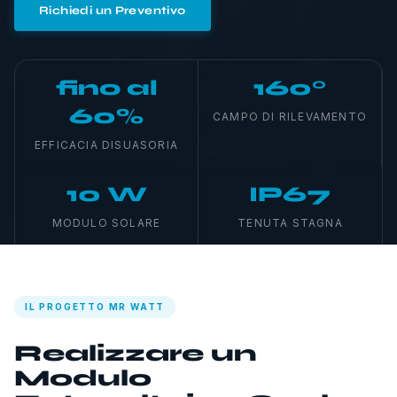
Richiedi un Preventivo
fino al
160°
60%
CAMPO DI RILEVAMENTO
EFFICACIA DISUASORIA
10 W
IP67
MODULO SOLARE
TENUTA STAGNA
IL PROGETTO MR WATT
Realizzare un
Modulo