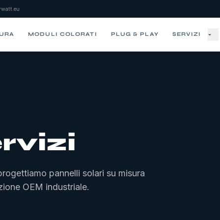
watt.eu
SURA
MODULI COLORATI
PLUG & PLAY
SERVIZI
rvizi
progettiamo pannelli solari su misura
azione OEM industriale.