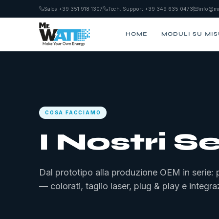
Sales +39 351 918 1307
Tech. Support +39 349 635 0473
info@mr
HOME
MODULI SU MI
COSA FACCIAMO
I Nostri Se
Dal prototipo alla produzione OEM in serie: 
— colorati, taglio laser, plug & play e integr