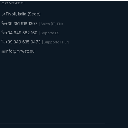
CONTATTI
Tivoli, Italia (Sede)
📍
+39 351 918 1307
| Sales (IT, EN)
+34 649 582 160
| Soporte ES
+39 349 635 0473
| Supporto IT EN
info@mrwatt.eu
📧