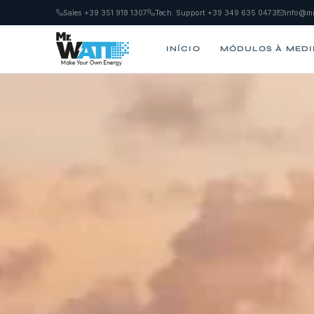
Sales +39 351 918 1307
Tech. Support +39 349 635 0473
info@mr
INÍCIO
MÓDULOS À MED