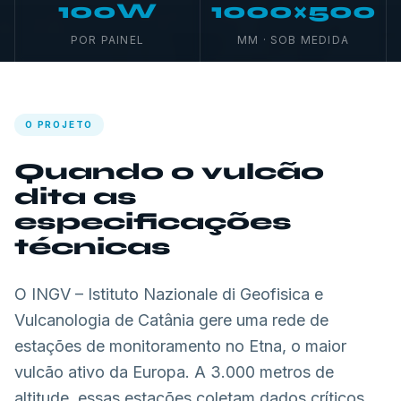
100W
1000×500
POR PAINEL
MM · SOB MEDIDA
O PROJETO
Quando o vulcão
dita as
especificações
técnicas
O INGV – Istituto Nazionale di Geofisica e
Vulcanologia de Catânia gere uma rede de
estações de monitoramento no Etna, o maior
vulcão ativo da Europa. A 3.000 metros de
altitude, essas estações coletam dados críticos