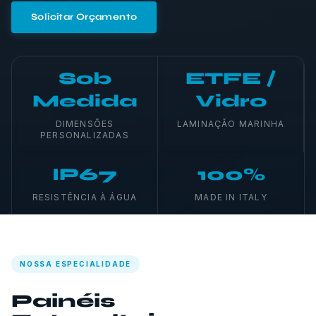
Solicitar Orçamento
Sob
ETFE /
Medida
Vidro
DIMENSÕES
LAMINAÇÃO MARINHA
PERSONALIZADAS
IP67
100%
RESISTÊNCIA À ÁGUA
MADE IN ITALY
NOSSA ESPECIALIDADE
Painéis