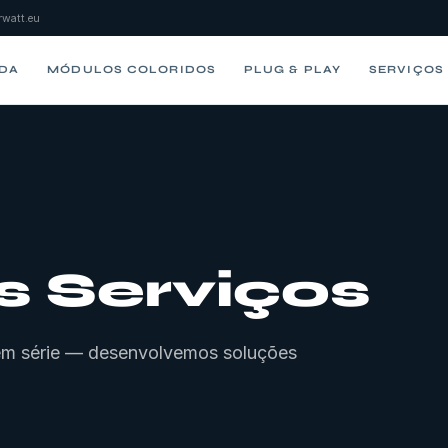
watt.eu
IDA
MÓDULOS COLORIDOS
PLUG & PLAY
SERVIÇOS
s Serviços
 em série — desenvolvemos soluções