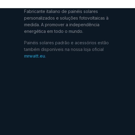
Fabricante italiano de painéis solares
personalizados e soluções fotovoltaicas à
medida. A promover a independência
energética em todo o mundo.
Painéis solares padrão e acessórios estão
também disponíveis na nossa loja oficial
mrwatt.eu
.