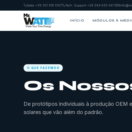
Sales +39 351 918 1307
Tech. Support +39 349 635 0473
info@mr
INÍCIO
MÓDULOS À MED
O QUE FAZEMOS
Os Nosso
De protótipos individuais à produção OEM
solares que vão além do padrão.