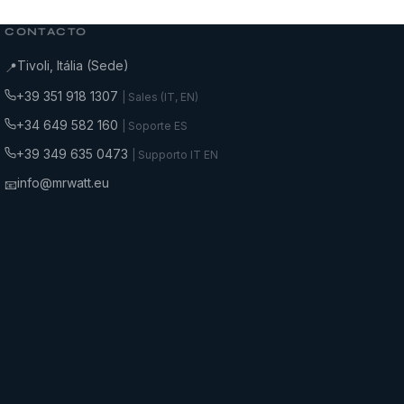
CONTACTO
Tivoli, Itália (Sede)
📍
+39 351 918 1307
| Sales (IT, EN)
+34 649 582 160
| Soporte ES
+39 349 635 0473
| Supporto IT EN
info@mrwatt.eu
📧